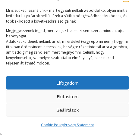
Funding Goal:
Mi is sütiket használunk – mert egy süti nélküli weboldal kb. olyan mint a
643 853 143,00
Ft
kétfarkú kutya farok nélkül. Ezek a sütik a böngésződben tárolódnak, és
többek között a következőkre szolgálnak:
Raised:
155 187 000,00
Ft
Megjegyezzenek téged, mert valljuk be, senki sem szeret mindent újra
bepötyögni.
Funded percent:
Adatokat küldenek nekünk arról, mi érdekel (vagy épp mi nem), hogy mi
24.10 %
titokban örömtáncot lejthessünk, ha végre rákattintottál arra a gombra,
amit eddig még senki sem mert megnyomni. Célunk, hogy
Date expired
kényelmesebb, személyre szabottabb élményt nyújtsunk neked –
teljesen átlátható módon.
Elfogadom
Copyright © 2026 MKKP Közösségi Finanszírozás -
Impresszum
Elutasítom
-
Adatkezelési tájékoztató
-
Adományozási tájékoztató
Beállítások
Cookie Policy
Privacy Statement